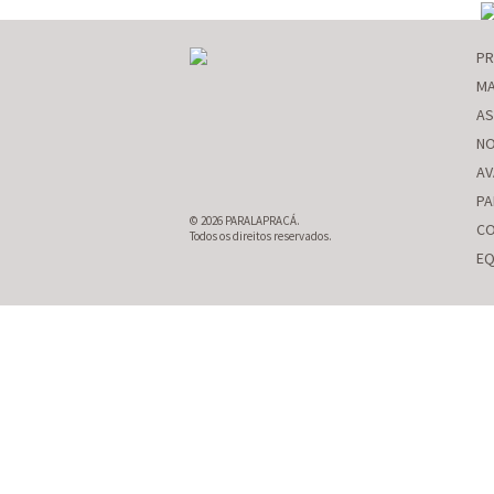
P
MA
AS
NO
AV
PA
© 2026 PARALAPRACÁ.
CO
Todos os direitos reservados.
EQ