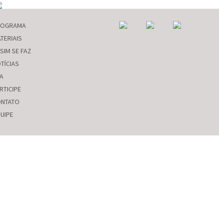
ROGRAMA
TERIAIS
SIM SE FAZ
TÍCIAS
A
RTICIPE
NTATO
UIPE