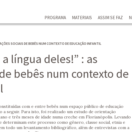
PROGRAMA
MATERIAIS
ASSIM SE FAZ
N
RELAÇÕES SOCIAIS DE BEBÊS NUM CONTEXTO DE EDUCAÇÃO INFANTIL
a língua deles!” : as
s de bebês num contexto de
l
constituídas com e entre bebês num espaço público de educação
ho a seguir. Para isto, foi realizado um estudo de orientação
 ano e três meses de idade numa creche em Florianópolis. Levando
e determinam este processo como gênero, classe social, etnia e
uem todo um levantamento bibliográfico, além de entrevistas com a