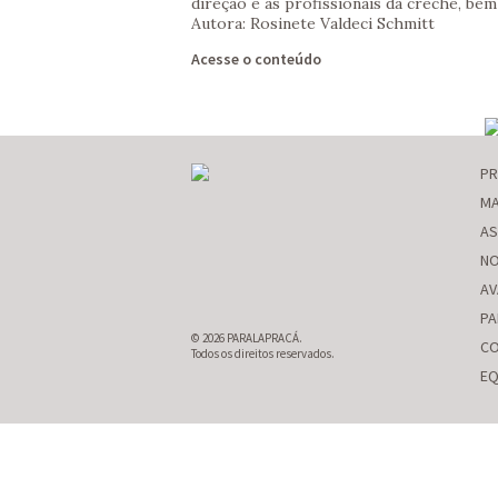
direção e as profissionais da creche, bem
Autora: Rosinete Valdeci Schmitt
Acesse o conteúdo
P
MA
AS
NO
AV
PA
© 2026 PARALAPRACÁ.
CO
Todos os direitos reservados.
EQ