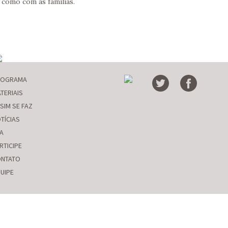
 como com as famílias.
ROGRAMA
TERIAIS
SIM SE FAZ
TÍCIAS
A
RTICIPE
NTATO
UIPE