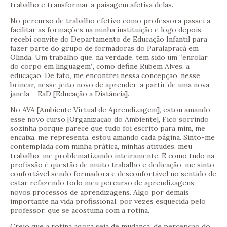
trabalho e transformar a paisagem afetiva delas.
No percurso de trabalho efetivo como professora passei a
facilitar as formações na minha instituição e logo depois
recebi convite do Departamento de Educação Infantil para
fazer parte do grupo de formadoras do Paralapracá em
Olinda. Um trabalho que, na verdade, tem sido um “enrolar
do corpo em linguagem”, como define Rubem Alves, a
educação. De fato, me encontrei nessa concepção, nesse
brincar, nesse jeito novo de aprender, a partir de uma nova
janela – EaD [Educação a Distância].
No AVA [Ambiente Virtual de Aprendizagem], estou amando
esse novo curso [Organização do Ambiente], Fico sorrindo
sozinha porque parece que tudo foi escrito para mim, me
encaixa, me representa, estou amando cada página. Sinto-me
contemplada com minha prática, minhas atitudes, meu
trabalho, me problematizando inteiramente. E como tudo na
profissão é questão de muito trabalho e dedicação, me sinto
confortável sendo formadora e desconfortável no sentido de
estar refazendo todo meu percurso de aprendizagens,
novos processos de aprendizagens. Algo por demais
importante na vida profissional, por vezes esquecida pelo
professor, que se acostuma com a rotina.
Creio que a rotina agora seja de mudança, de percepção do