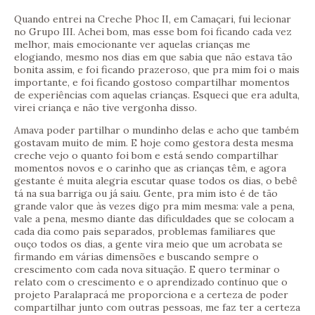
Quando entrei na Creche Phoc II, em Camaçari, fui lecionar
no Grupo III. Achei bom, mas esse bom foi ficando cada vez
melhor, mais emocionante ver aquelas crianças me
elogiando, mesmo nos dias em que sabia que não estava tão
bonita assim, e foi ficando prazeroso, que pra mim foi o mais
importante, e foi ficando gostoso compartilhar momentos
de experiências com aquelas crianças. Esqueci que era adulta,
virei criança e não tive vergonha disso.
Amava poder partilhar o mundinho delas e acho que também
gostavam muito de mim. E hoje como gestora desta mesma
creche vejo o quanto foi bom e está sendo compartilhar
momentos novos e o carinho que as crianças têm, e agora
gestante é muita alegria escutar quase todos os dias, o bebê
tá na sua barriga ou já saiu. Gente, pra mim isto é de tão
grande valor que às vezes digo pra mim mesma: vale a pena,
vale a pena, mesmo diante das dificuldades que se colocam a
cada dia como pais separados, problemas familiares que
ouço todos os dias, a gente vira meio que um acrobata se
firmando em várias dimensões e buscando sempre o
crescimento com cada nova situação. E quero terminar o
relato com o crescimento e o aprendizado contínuo que o
projeto Paralapracá me proporciona e a certeza de poder
compartilhar junto com outras pessoas, me faz ter a certeza