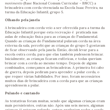
movimento
(Base Nacional Comum Curricular – BNCC) a
brincadeira com corda vivenciada na Escola Isaac Pereira, na
turma da Educação Infantil, grupo 5.
Olhando pela janela
A brincadeira com corda veio a ser oferecida para a turma da
Educação Infantil porque esta recreação é praticada nas
aulas de educação física para as crianças do Fundamental.
Quando as crianças do Fundamental pulavam corda na área
externa da sala, percebi que as crianças do grupo 5 gostavam
de ficar observando pela janela. Então, decidi levar para a
escola outra corda, para que elas também pudessem brincar.
Inicialmente, as crianças ficaram eufóricas, e todas queriam
brincar com a corda ao mesmo tempo. Depois de alguns
combinados, começamos as brincadeiras. A primeira foi cabo
de guerra, depois pediram para aprender a pular corda, o
que requer várias habilidades. Por isso, foram necessários
muitos dias de brincadeira com a corda para que as crianças
aprendessem a pular.
Pulando e cantando
As tentativas foram muitas, sendo que algumas crianças eram
mais persistentes, outras não. Após uns seis meses, algumas
crianças já estavam pulando, outras preferiam rodar a corda