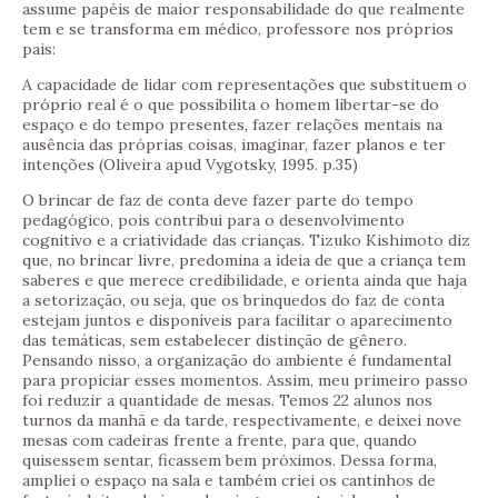
assume papéis de maior responsabilidade do que realmente
tem e se transforma em médico, professore nos próprios
pais:
A capacidade de lidar com representações que substituem o
próprio real é o que possibilita o homem libertar-se do
espaço e do tempo presentes, fazer relações mentais na
ausência das próprias coisas, imaginar, fazer planos e ter
intenções (Oliveira apud Vygotsky, 1995. p.35)
O brincar de faz de conta deve fazer parte do tempo
pedagógico, pois contribui para o desenvolvimento
cognitivo e a criatividade das crianças. Tizuko Kishimoto diz
que, no brincar livre, predomina a ideia de que a criança tem
saberes e que merece credibilidade, e orienta ainda que haja
a setorização, ou seja, que os brinquedos do faz de conta
estejam juntos e disponíveis para facilitar o aparecimento
das temáticas, sem estabelecer distinção de gênero.
Pensando nisso, a organização do ambiente é fundamental
para propiciar esses momentos. Assim, meu primeiro passo
foi reduzir a quantidade de mesas. Temos 22 alunos nos
turnos da manhã e da tarde, respectivamente, e deixei nove
mesas com cadeiras frente a frente, para que, quando
quisessem sentar, ficassem bem próximos. Dessa forma,
ampliei o espaço na sala e também criei os cantinhos de