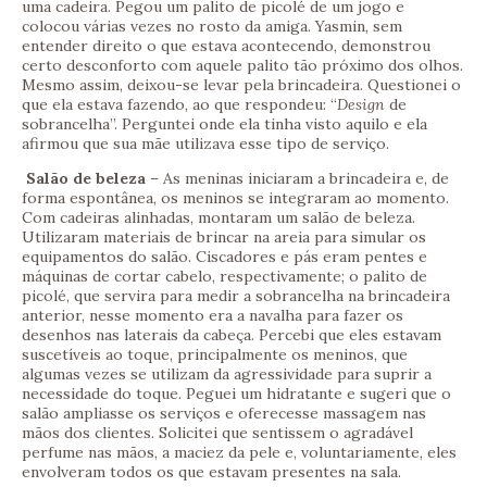
uma cadeira. Pegou um palito de picolé de um jogo e
colocou várias vezes no rosto da amiga. Yasmin, sem
entender direito o que estava acontecendo, demonstrou
certo desconforto com aquele palito tão próximo dos olhos.
Mesmo assim, deixou-se levar pela brincadeira. Questionei o
que ela estava fazendo, ao que respondeu: “
Design
de
sobrancelha”. Perguntei onde ela tinha visto aquilo e ela
afirmou que sua mãe utilizava esse tipo de serviço.
Salão de beleza
– As meninas iniciaram a brincadeira e, de
forma espontânea, os meninos se integraram ao momento.
Com cadeiras alinhadas, montaram um salão de beleza.
Utilizaram materiais de brincar na areia para simular os
equipamentos do salão. Ciscadores e pás eram pentes e
máquinas de cortar cabelo, respectivamente; o palito de
picolé, que servira para medir a sobrancelha na brincadeira
anterior, nesse momento era a navalha para fazer os
desenhos nas laterais da cabeça. Percebi que eles estavam
suscetíveis ao toque, principalmente os meninos, que
algumas vezes se utilizam da agressividade para suprir a
necessidade do toque. Peguei um hidratante e sugeri que o
salão ampliasse os serviços e oferecesse massagem nas
mãos dos clientes. Solicitei que sentissem o agradável
perfume nas mãos, a maciez da pele e, voluntariamente, eles
envolveram todos os que estavam presentes na sala.