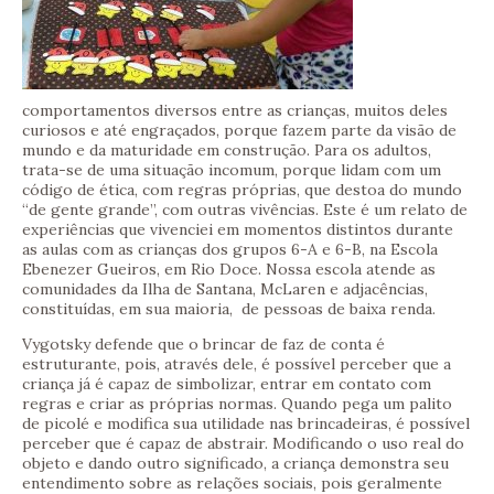
comportamentos diversos entre as crianças, muitos deles
curiosos e até engraçados, porque fazem parte da visão de
mundo e da maturidade em construção. Para os adultos,
trata-se de uma situação incomum, porque lidam com um
código de ética, com regras próprias, que destoa do mundo
“de gente grande”, com outras vivências. Este é um relato de
experiências que vivenciei em momentos distintos durante
as aulas com as crianças dos grupos 6-A e 6-B, na Escola
Ebenezer Gueiros, em Rio Doce. Nossa escola atende as
comunidades da Ilha de Santana, McLaren e adjacências,
constituídas, em sua maioria, de pessoas de baixa renda.
Vygotsky defende que o brincar de faz de conta é
estruturante, pois, através dele, é possível perceber que a
criança já é capaz de simbolizar, entrar em contato com
regras e criar as próprias normas. Quando pega um palito
de picolé e modifica sua utilidade nas brincadeiras, é possível
perceber que é capaz de abstrair. Modificando o uso real do
objeto e dando outro significado, a criança demonstra seu
entendimento sobre as relações sociais, pois geralmente