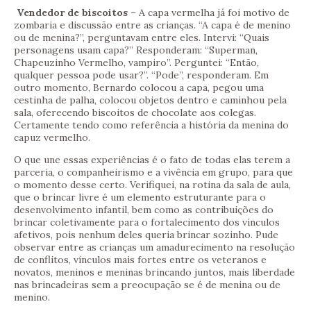
Vendedor de biscoitos
– A capa vermelha já foi motivo de
zombaria e discussão entre as crianças. “A capa é de menino
ou de menina?”, perguntavam entre eles. Intervi: “Quais
personagens usam capa?” Responderam: “Superman,
Chapeuzinho Vermelho, vampiro”. Perguntei: “Então,
qualquer pessoa pode usar?”. “Pode”, responderam. Em
outro momento, Bernardo colocou a capa, pegou uma
cestinha de palha, colocou objetos dentro e caminhou pela
sala, oferecendo biscoitos de chocolate aos colegas.
Certamente tendo como referência a história da menina do
capuz vermelho.
O que une essas experiências é o fato de todas elas terem a
parceria, o companheirismo e a vivência em grupo, para que
o momento desse certo. Verifiquei, na rotina da sala de aula,
que o brincar livre é um elemento estruturante para o
desenvolvimento infantil, bem como as contribuições do
brincar coletivamente para o fortalecimento dos vínculos
afetivos, pois nenhum deles queria brincar sozinho. Pude
observar entre as crianças um amadurecimento na resolução
de conflitos, vínculos mais fortes entre os veteranos e
novatos, meninos e meninas brincando juntos, mais liberdade
nas brincadeiras sem a preocupação se é de menina ou de
menino.