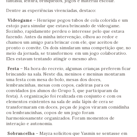
fantasia, leitura, brinquedos, jogos e material escolar.
Dentre as experiências vivenciadas, destaco:
Videogame
– Henrique pegou tubos de cola colorida e um
estojo para simular que estava brincando de videogame.
Sozinho, rapidamente perdeu o interesse pelo que estava
fazendo. Antes da minha intervenção, olhou ao redor e
chamou um amigo para brincar com ele, que aceitou de
pronto o convite. Os dois simularam uma competição que, no
meio da jornada, se transformou em um jogo colaborativo.
Eles estavam tentando atingir o mesmo alvo.
Festa
– Na hora do recreio, algumas crianças preferem ficar
brincando na sala. Neste dia, meninos e meninas montaram
uma festa com mesa do bolo, mesas dos doces,
lembrancinhas, mesas com copos, cadeiras para os
convidados (os alunos do Grupo 5, que participaram da
festa). A organização foi realizada em conjunto e com os
elementos existentes na sala de aula: lápis de cera se
transformaram em doces, peças de jogos viraram comidinha
ou lembrancinhas, copos de um jogo foram
harmoniosamente organizados. Foram momentos de
interação e autonomia.
Sobrancelha
– Mayza solicitou que Yasmin se sentasse em