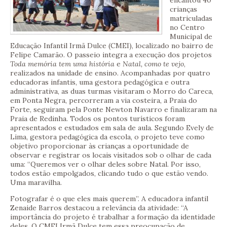
encantou 40
crianças
matriculadas
no Centro
Municipal de
Educação Infantil Irmã Dulce (CMEI), localizado no bairro de
Felipe Camarão. O passeio integra a execução dos projetos
Toda memória tem uma história
e
Natal, como te vejo
,
realizados na unidade de ensino. Acompanhadas por quatro
educadoras infantis, uma gestora pedagógica e outra
administrativa, as duas turmas visitaram o Morro do Careca,
em Ponta Negra, percorreram a via costeira, a Praia do
Forte, seguiram pela Ponte Newton Navarro e finalizaram na
Praia de Redinha. Todos os pontos turísticos foram
apresentados e estudados em sala de aula. Segundo Evely de
Lima, gestora pedagógica da escola, o projeto teve como
objetivo proporcionar às crianças a oportunidade de
observar e registrar os locais visitados sob o olhar de cada
uma: “Queremos ver o olhar deles sobre Natal. Por isso,
todos estão empolgados, clicando tudo o que estão vendo.
Uma maravilha.
Fotografar é o que eles mais querem”. A educadora infantil
Zenaide Barros destacou a relevância da atividade: “A
importância do projeto é trabalhar a formação da identidade
deles. O CMEI Irmã Dulce tem essa preocupação de