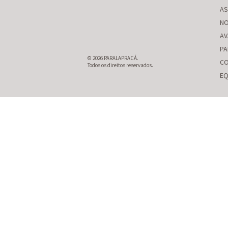
AS
NO
AV
PA
© 2026 PARALAPRACÁ.
CO
Todos os direitos reservados.
EQ