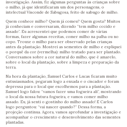
investigação. Assim, fiz algumas perguntas às crianças sobre
o milho, já que identificaram um dos personagens, o
intelectual Visconde de Sabugosa, feito de sabugo de milho.
Quem conhece milho? Quem já comeu? Quem gosta? Muitos
já conheciam e conversaram, dizendo “tem milho cozido e
assado”. Eu acrescentei que podemos comer de várias
formas, fazer algumas receitas, comer milho na palha ou no
copo. Trouxe o milho para ser observado pelas crianças
antes da plantação. Mostrei as sementes de milho e expliquei
o porquê da cor (vermelha): milho tratado para ser plantado.
Conversamos sobre a cor natural do milho, que é amarelo,
sobre o local da plantação, sobre a limpeza e preparação da
terra.
Na hora da plantação, Samuel Carlos e Lucas ficaram muito
entusiasmados, pegaram logo a enxada e o ciscador e foram
depressa para o local que escolhemos para a plantação.
Samuel logo falou: “vamos fazer uma fogueira ali”, mostrando
o local da nossa futura fogueira, e vamos comer milho
assado. Eu, já senti o gostinho do milho assado! E Carlos
logo perguntou: “vai nascer quando?” Dessa forma, a
projeção continua. Agora, vamos aprofundar a investigação e
acompanhar o crescimento e desenvolvimento das sementes
plantadas.