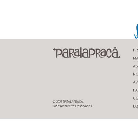
P
MA
AS
NO
AV
PA
CO
© 2026 PARALAPRACÁ.
EQ
Todos os direitos reservados.