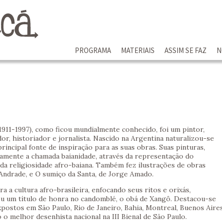
PROGRAMA
MATERIAIS
ASSIM SE FAZ
N
1911-1997), como ficou mundialmente conhecido, foi um pintor,
dor, historiador e jornalista. Nascido na Argentina naturalizou-se
principal fonte de inspiração para as suas obras. Suas pinturas,
camente a chamada baianidade, através da representação do
 da religiosidade afro-baiana. Também fez ilustrações de obras
Andrade, e O sumiço da Santa, de Jorge Amado.
a a cultura afro-brasileira, enfocando seus ritos e orixás,
u um título de honra no candomblé, o obá de Xangô. Destacou-se
postos em São Paulo, Rio de Janeiro, Bahia, Montreal, Buenos Aire
 o melhor desenhista nacional na III Bienal de São Paulo.