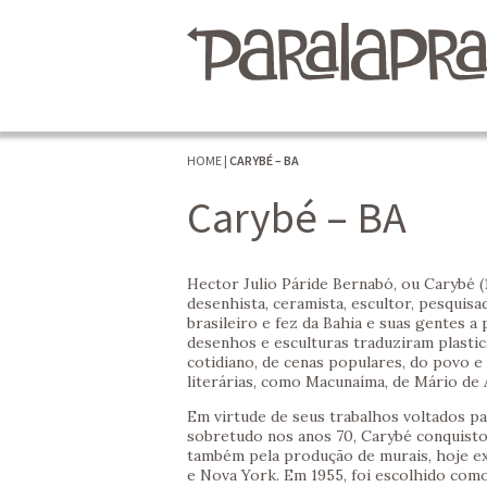
HOME
|
CARYBÉ – BA
Carybé – BA
Hector Julio Páride Bernabó, ou Carybé (
desenhista, ceramista, escultor, pesquisa
brasileiro e fez da Bahia e suas gentes a 
desenhos e esculturas traduziram plasti
cotidiano, de cenas populares, do povo e
literárias, como Macunaíma, de Mário de 
Em virtude de seus trabalhos voltados par
sobretudo nos anos 70, Carybé conquisto
também pela produção de murais, hoje ex
e Nova York. Em 1955, foi escolhido como