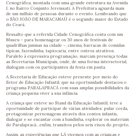
Cenográfica, montada com uma grande estrutura na Avenida
I, no Bairro Conjunto Jereissati. A Prefeitura aguarda mais
de um milhão de pessoas durante o evento. Lembrando que
o SÃO JOÃO DE MARACANAÚ é o segundo maior do Estado
do Ceará.
Ressalto que a referida Cidade Cenográfica conta com um
Museu – para homenagear os 30 anos de festivais de
quadrilhas juninas na cidade –, cinema, barracas de comidas
típicas, fazendinha, tapiocaria, entre outros atrativos.
Paralelo à expressiva programação, marcam presença todas
as Secretarias Municipais, onde, de uma forma intersetorial,
dialogam com os participantes da festa em pauta.
A Secretaria de Educação esteve presente por meio do
Setor de Educação Infantil, que na oportunidade destacou o
programa PARALAPRACÁ com suas amplas possibilidades da
criança pequena viver a sua infância.
A criança que esteve no Stand da Educação Infantil, teve a
oportunidade de participar de várias atividades: pular corda,
protagonizar personagens através dos contos infantis,
dialogar e se encantar com a bandinha, explorar os materiais
do Paralapracá…enfim, transitou pelos seis eixos do projeto.
Assim, as experiências que LÁ vivemos com as crianças e