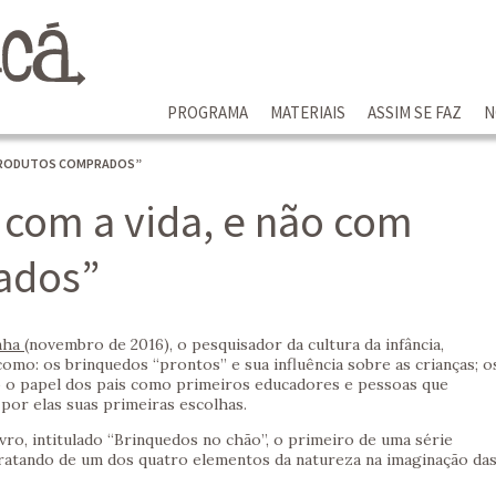
PROGRAMA
MATERIAIS
ASSIM SE FAZ
N
M PRODUTOS COMPRADOS”
z com a vida, e não com
ados”
nha
(novembro de 2016), o pesquisador da cultura da infância,
como: os brinquedos “prontos” e sua influência sobre as crianças; o
o o papel dos pais como primeiros educadores e pessoas que
por elas suas primeiras escolhas.
vro, intitulado “Brinquedos no chão”, o primeiro de uma série
ratando de um dos quatro elementos da natureza na imaginação da