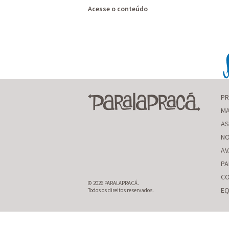
Acesse o conteúdo
P
MA
AS
NO
AV
PA
CO
© 2026 PARALAPRACÁ.
EQ
Todos os direitos reservados.