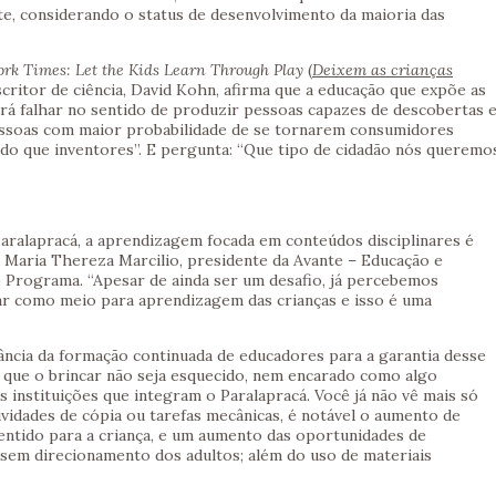
, considerando o status de desenvolvimento da maioria das
rk Times: Let the Kids Learn Through Play
(
Deixem as crianças
escritor de ciência, David Kohn, afirma que a educação que expõe as
irá falhar no sentido de produzir pessoas capazes de descobertas 
essoas com maior probabilidade de se tornarem consumidores
 do que inventores”. E pergunta: “Que tipo de cidadão nós queremo
ralapracá, a aprendizagem focada em conteúdos disciplinares é
 Maria Thereza Marcilio, presidente da Avante – Educação e
o Programa. “Apesar de ainda ser um desafio, já percebemos
car como meio para aprendizagem das crianças e isso é uma
ância da formação continuada de educadores para a garantia desse
r que o brincar não seja esquecido, nem encarado como algo
s instituições que integram o Paralapracá. Você já não vê mais só
ividades de cópia ou tarefas mecânicas, é notável o aumento de
 sentido para a criança, e um aumento das oportunidades de
as, sem direcionamento dos adultos; além do uso de materiais