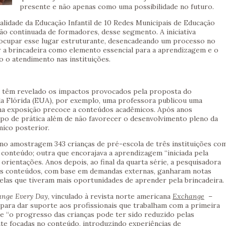
presente e não apenas como uma possibilidade no futuro.
lidade da Educação Infantil de 10 Redes Municipais de Educação
ão continuada de formadores, desse segmento. A iniciativa
 ocupar esse lugar estruturante, desencadeando um processo no
ar a brincadeira como elemento essencial para a aprendizagem e o
o o atendimento nas instituições.
 têm revelado os impactos provocados pela proposta do
a Flórida (EUA), por exemplo, uma professora publicou uma
na exposição precoce a conteúdos acadêmicos. Após anos
tipo de prática além de não favorecer o desenvolvimento pleno da
mico posterior.
mo amostragem 343 crianças de pré-escola de três instituições co
conteúdo; outra que encorajava a aprendizagem “iniciada pela
 orientações. Anos depois, ao final da quarta série, a pesquisadora
s conteúdos, com base em demandas externas, ganharam notas
uelas que tiveram mais oportunidades de aprender pela brincadeira.
nge Every Day
, vinculado à revista norte americana
Exchange
–
 para dar suporte aos profissionais que trabalham com a primeira
que “o progresso das crianças pode ter sido reduzido pelas
te focadas no conteúdo, introduzindo experiências de