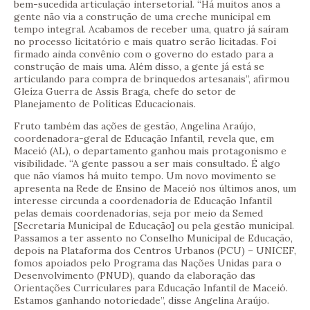
bem-sucedida articulação intersetorial. “Há muitos anos a
gente não via a construção de uma creche municipal em
tempo integral. Acabamos de receber uma, quatro já saíram
no processo licitatório e mais quatro serão licitadas. Foi
firmado ainda convênio com o governo do estado para a
construção de mais uma. Além disso, a gente já está se
articulando para compra de brinquedos artesanais”, afirmou
Gleíza Guerra de Assis Braga, chefe do setor de
Planejamento de Políticas Educacionais.
Fruto também das ações de gestão, Angelina Araújo,
coordenadora-geral de Educação Infantil, revela que, em
Maceió (AL), o departamento ganhou mais protagonismo e
visibilidade. “A gente passou a ser mais consultado. É algo
que não víamos há muito tempo. Um novo movimento se
apresenta na Rede de Ensino de Maceió nos últimos anos, um
interesse circunda a coordenadoria de Educação Infantil
pelas demais coordenadorias, seja por meio da Semed
[Secretaria Municipal de Educação] ou pela gestão municipal.
Passamos a ter assento no Conselho Municipal de Educação,
depois na Plataforma dos Centros Urbanos (PCU) – UNICEF,
fomos apoiados pelo Programa das Nações Unidas para o
Desenvolvimento (PNUD), quando da elaboração das
Orientações Curriculares para Educação Infantil de Maceió.
Estamos ganhando notoriedade”, disse Angelina Araújo.