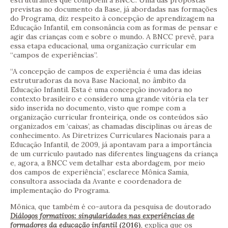
estruturantes que compõem a BNCC. Uma das propostas
previstas no documento da Base, já abordadas nas formações
do Programa, diz respeito à concepção de aprendizagem na
Educação Infantil, em consonância com as formas de pensar e
agir das crianças com e sobre o mundo. A BNCC prevê, para
essa etapa educacional, uma organização curricular em
“campos de experiências”.
“A concepção de campos de experiência é uma das ideias
estruturadoras da nova Base Nacional, no âmbito da
Educação Infantil. Esta é uma concepção inovadora no
contexto brasileiro e considero uma grande vitória ela ter
sido inserida no documento, visto que rompe com a
organização curricular fronteiriça, onde os conteúdos são
organizados em ‘caixas’, as chamadas disciplinas ou áreas de
conhecimento. As Diretrizes Curriculares Nacionais para a
Educação Infantil, de 2009, já apontavam para a importância
de um currículo pautado nas diferentes linguagens da criança
e, agora, a BNCC vem detalhar esta abordagem, por meio
dos campos de experiência”, esclarece Mônica Samia,
consultora associada da Avante e coordenadora de
implementação do Programa.
Mônica, que também é co-autora da pesquisa de doutorado
Diálogos formativos: singularidades nas experiências de
formadores da educação infantil
(2016)
, explica que os