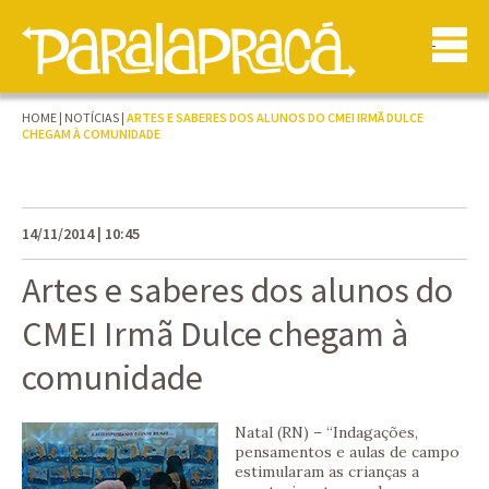
HOME
|
NOTÍCIAS
|
ARTES E SABERES DOS ALUNOS DO CMEI IRMÃ DULCE
CHEGAM À COMUNIDADE
14/11/2014 | 10:45
Artes e saberes dos alunos do
CMEI Irmã Dulce chegam à
comunidade
Natal (RN) – “Indagações,
pensamentos e aulas de campo
estimularam as crianças a