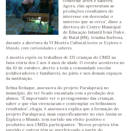
construir artes e saberes.
Agora, elas apresentam as
produções resultantes do
interesse em desvendar o
universo que as cerca”, disse a
diretora do Centro Municipal
de Educação Infantil Irmã Dulce,
de Natal (RN), Ariadna Barbosa,
durante a abertura da VI Mostra Cultural:
Assim se Explora o
Mundo, com curiosidades e saberes
.
A mostra expôs os trabalhos de 133 crianças do CMEI na
faixa etária dos 2 aos 4 anos de idade. O evento aconteceu no
dia 10 de outubro, aberto a toda a comunidade escolar
(colaboradores e familiares), no pátio e nos demais espaços
da instituição.
Selma Bedaque, assessora do projeto Paralapracá no
município, diz ter ficado encantada com a produção dos
alunos. “É importante ver o protagonismo das crianças,
saber o que elas vivenciaram e contemplar os belíssimos
resultados”, elogia. A assessora explica que a formação do
projeto Paralapracá, mais especificamente no eixo Assim se
Explora o Mundo, tem surtido um efeito positivo e
produtivo nos CMEIs participantes. “Novos projetos têm
surgido e outros têm se aperfeiçoado a partir do