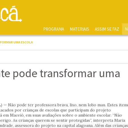
PROGRAMA
MATERIAIS
ASSIM SE FAZ
N
SFORMAR UMA ESCOLA
nte pode transformar uma
) — Não pode ter professora brava, lixo, nem lobo mau. Estes iten
acados por crianças de escolas que participam do projeto
á em Maceió, em suas avaliações sobre o ambiente escolar. “Não
erigo. As crianças querem se sentir protegidas”, interpreta Maria
ndrade, assessora do projeto na capital alagoana. Além das crianças