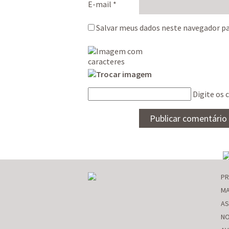
E-mail
*
Salvar meus dados neste navegador pa
Digite os 
P
MA
AS
NO