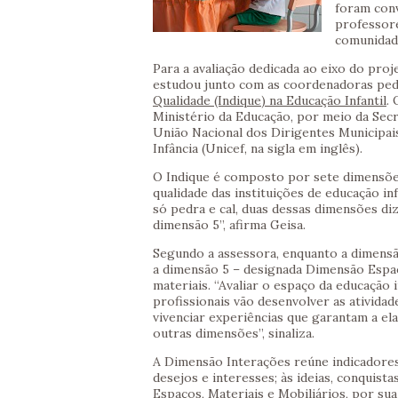
foram conv
professore
comunidade
Para a avaliação dedicada ao eixo do pro
estudou junto com as coordenadoras ped
Qualidade (Indique) na Educação Infantil
.
Ministério da Educação, por meio da Secr
União Nacional dos Dirigentes Municipai
Infância (Unicef, na sigla em inglês).
O Indique é composto por sete dimensõe
qualidade das instituições de educação in
só pedra e cal, duas dessas dimensões di
dimensão 5”, afirma Geisa.
Segundo a assessora, enquanto a dimensã
a dimensão 5 – designada Dimensão Espaço
materiais. “Avaliar o espaço da educação 
profissionais vão desenvolver as atividad
vivenciar experiências que garantam a ela
outras dimensões”, sinaliza.
A Dimensão Interações reúne indicadores 
desejos e interesses; às ideias, conquist
Espaços, Materiais e Mobiliários, por su