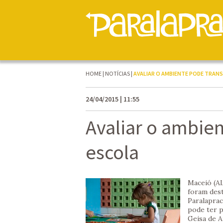
HOME
|
NOTÍCIAS
|
AVALIAR O AMBIENTE PODE TRAN
24/04/2015 | 11:55
Avaliar o ambie
escola
Maceió (AL
foram dest
Paralaprac
pode ter p
Geisa de A