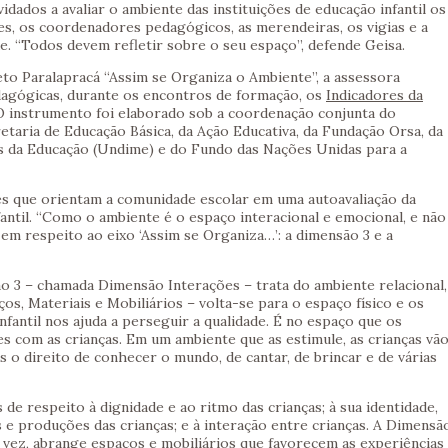
idados a avaliar o ambiente das instituições de educação infantil os
s, os coordenadores pedagógicos, as merendeiras, os vigias e a
. “Todos devem refletir sobre o seu espaço”, defende Geisa.
jeto Paralapracá “Assim se Organiza o Ambiente”, a assessora
agógicas, durante os encontros de formação, os
Indicadores da
 O instrumento foi elaborado sob a coordenação conjunta do
etaria de Educação Básica, da Ação Educativa, da Fundação Orsa, da
s da Educação (Undime) e do Fundo das Nações Unidas para a
s que orientam a comunidade escolar em uma autoavaliação da
fantil. “Como o ambiente é o espaço interacional e emocional, e não
zem respeito ao eixo ‘Assim se Organiza…’: a dimensão 3 e a
o 3 – chamada Dimensão Interações – trata do ambiente relacional,
s, Materiais e Mobiliários – volta-se para o espaço físico e os
infantil nos ajuda a perseguir a qualidade. É no espaço que os
es com as crianças. Em um ambiente que as estimule, as crianças vã
s o direito de conhecer o mundo, de cantar, de brincar e de várias
de respeito à dignidade e ao ritmo das crianças; à sua identidade,
as e produções das crianças; e à interação entre crianças. A Dimensã
a vez, abrange espaços e mobiliários que favorecem as experiências