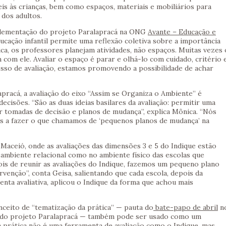
veis às crianças, bem como espaços, materiais e mobiliários para
 dos adultos.
plementação do projeto Paralapracá na ONG
Avante – Educação e
ducação infantil permite uma reflexão coletiva sobre a importância
ca, os professores planejam atividades, não espaços. Muitas vezes 
 com ele. Avaliar o espaço é parar e olhá-lo com cuidado, critério 
so de avaliação, estamos promovendo a possibilidade de achar
racá, a avaliação do eixo “Assim se Organiza o Ambiente” é
cisões. “São as duas ideias basilares da avaliação: permitir uma
r tomadas de decisão e planos de mudança”, explica Mônica. “Nós
s a fazer o que chamamos de ‘pequenos planos de mudança’ na
Maceió, onde as avaliações das dimensões 3 e 5 do Indique estão
mbiente relacional como no ambiente físico das escolas que
ois de reunir as avaliações do Indique, fazemos um pequeno plano
rvenção”, conta Geisa, salientando que cada escola, depois da
nta avaliativa, aplicou o Indique da forma que achou mais
nceito de “tematização da prática” — pauta do
bate-papo de abril
n
 do projeto Paralapracá — também pode ser usado como um
 prática não é uma ferramenta de avaliação como o Indique, mas