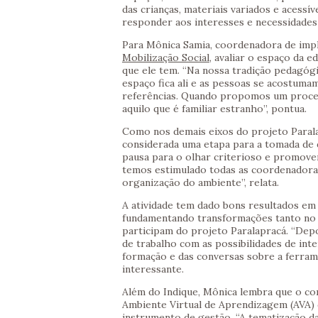
das crianças, materiais variados e acessí
responder aos interesses e necessidades
Para Mônica Samia, coordenadora de im
Mobilização Social
, avaliar o espaço da e
que ele tem. “Na nossa tradição pedagógi
espaço fica ali e as pessoas se acostumam
referências. Quando propomos um proces
aquilo que é familiar estranho”, pontua.
Como nos demais eixos do projeto Paralap
considerada uma etapa para a tomada de de
pausa para o olhar criterioso e promove
temos estimulado todas as coordenadora
organização do ambiente”, relata.
A atividade tem dado bons resultados em 
fundamentando transformações tanto no a
participam do projeto Paralapracá. “Dep
de trabalho com as possibilidades de inte
formação e das conversas sobre a ferrame
interessante.
Além do Indique, Mônica lembra que o co
Ambiente Virtual de Aprendizagem (AVA)
instrumento de gestão. “A tematização da