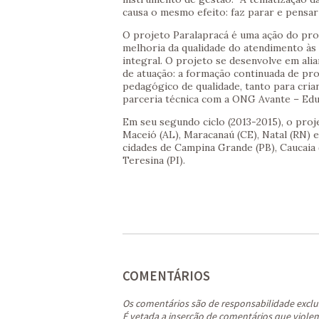
causa o mesmo efeito: faz parar e pensar
O projeto Paralapracá é uma ação do prog
melhoria da qualidade do atendimento às 
integral. O projeto se desenvolve em ali
de atuação: a formação continuada de prof
pedagógico de qualidade, tanto para cria
parceria técnica com a ONG Avante – Educ
Em seu segundo ciclo (2013-2015), o pro
Maceió (AL), Maracanaú (CE), Natal (RN) e 
cidades de Campina Grande (PB), Caucaia 
Teresina (PI).
COMENTÁRIOS
Os comentários são de responsabilidade exclu
É vetada a inserção de comentários que violem 