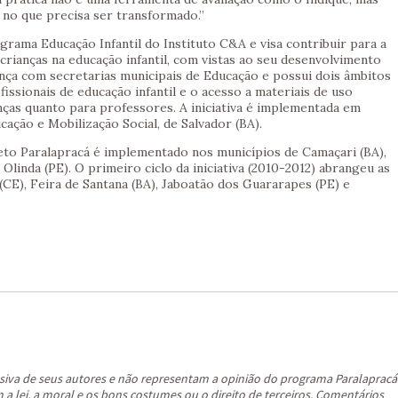
 no que precisa ser transformado.”
rama Educação Infantil do Instituto C&A e visa contribuir para a
crianças na educação infantil, com vistas ao seu desenvolvimento
ança com secretarias municipais de Educação e possui dois âmbitos
issionais de educação infantil e o acesso a materiais de uso
nças quanto para professores. A iniciativa é implementada em
ação e Mobilização Social, de Salvador (BA).
jeto Paralapracá é implementado nos municípios de Camaçari (BA),
Olinda (PE). O primeiro ciclo da iniciativa (2010-2012) abrangeu as
(CE), Feira de Santana (BA), Jaboatão dos Guararapes (PE) e
siva de seus autores e não representam a opinião do programa Paralapracá
a lei, a moral e os bons costumes ou o direito de terceiros. Comentários