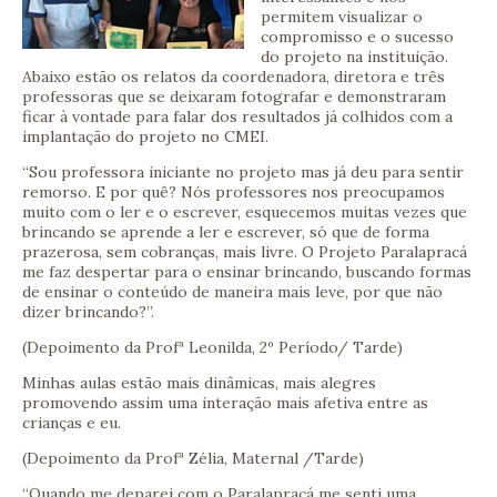
permitem visualizar o
compromisso e o sucesso
do projeto na instituição.
Abaixo estão os relatos da coordenadora, diretora e três
professoras que se deixaram fotografar e demonstraram
ficar à vontade para falar dos resultados já colhidos com a
implantação do projeto no CMEI.
“Sou professora iniciante no projeto mas já deu para sentir
remorso. E por quê? Nós professores nos preocupamos
muito com o ler e o escrever, esquecemos muitas vezes que
brincando se aprende a ler e escrever, só que de forma
prazerosa, sem cobranças, mais livre. O Projeto Paralapracá
me faz despertar para o ensinar brincando, buscando formas
de ensinar o conteúdo de maneira mais leve, por que não
dizer brincando?”.
(Depoimento da Profª Leonilda, 2º Período/ Tarde)
Minhas aulas estão mais dinâmicas, mais alegres
promovendo assim uma interação mais afetiva entre as
crianças e eu.
(Depoimento da Profª Zélia, Maternal /Tarde)
“Quando me deparei com o Paralapracá me senti uma