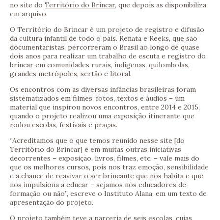
no site do
Território do Brincar
, que depois as disponibiliza
em arquivo.
O Território do Brincar é um projeto de registro e difusão
da cultura infantil de todo o país. Renata e Reeks, que são
documentaristas, percorreram o Brasil ao longo de quase
dois anos para realizar um trabalho de escuta e registro do
brincar em comunidades rurais, indígenas, quilombolas,
grandes metrópoles, sertão e litoral.
Os encontros com as diversas infâncias brasileiras foram
sistematizados em filmes, fotos, textos e áudios – um
material que inspirou novos encontros, entre 2014 e 2015,
quando o projeto realizou uma exposição itinerante que
rodou escolas, festivais e praças.
“Acreditamos que o que temos reunido nesse site [do
Território do Brincar] e em muitas outras iniciativas
decorrentes – exposição, livros, filmes, etc. – vale mais do
que os melhores cursos, pois nos traz emoção, sensibilidade
e a chance de reavivar o ser brincante que nos habita e que
nos impulsiona a educar – sejamos nós educadores de
formação ou não”, escreve o Instituto Alana, em um texto de
apresentação do projeto.
O projeto também teve a parceria de seis escolas, cujas