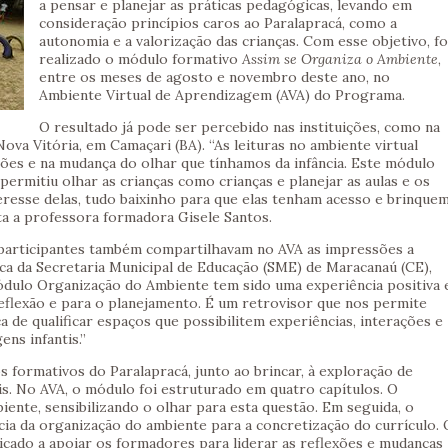
a pensar e planejar as práticas pedagógicas, levando em
consideração princípios caros ao Paralapracá, como a
autonomia e a valorização das crianças. Com esse objetivo, fo
realizado o módulo formativo
Assim se Organiza o Ambiente
,
entre os meses de agosto e novembro deste ano, no
Ambiente Virtual de Aprendizagem (AVA) do Programa.
O resultado já pode ser percebido nas instituições, como na
Nova Vitória, em Camaçari (BA). “As leituras no ambiente virtual
ões e na mudança do olhar que tínhamos da infância. Este módulo
 permitiu olhar as crianças como crianças e planejar as aulas e os
teresse delas, tudo baixinho para que elas tenham acesso e brinquem
ta a professora formadora Gisele Santos.
 participantes também compartilhavam no AVA as impressões a
ica da Secretaria Municipal de Educação (SME) de Maracanaú (CE),
dulo Organização do Ambiente tem sido uma experiência positiva 
eflexão e para o planejamento. É um retrovisor que nos permite
a de qualificar espaços que possibilitem experiências, interações e
ens infantis.”
 formativos do Paralapracá, junto ao brincar, à exploração de
ais. No AVA, o módulo foi estruturado em quatro capítulos. O
ente, sensibilizando o olhar para esta questão. Em seguida, o
cia da organização do ambiente para a concretização do currículo. 
dicado a apoiar os formadores para liderar as reflexões e mudanças