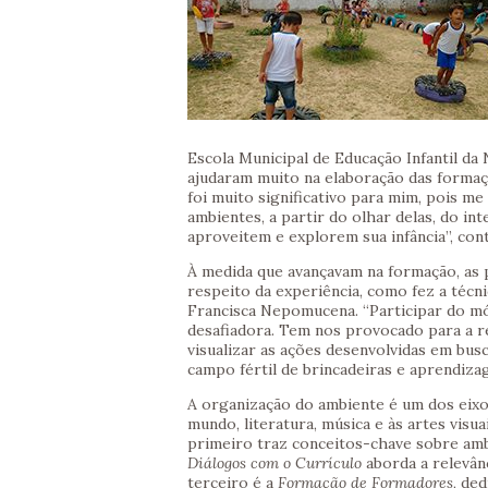
Escola Municipal de Educação Infantil da 
ajudaram muito na elaboração das formaç
foi muito significativo para mim, pois me
ambientes, a partir do olhar delas, do in
aproveitem e explorem sua infância”, con
À medida que avançavam na formação, as
respeito da experiência, como fez a técn
Francisca Nepomucena. “Participar do mó
desafiadora. Tem nos provocado para a r
visualizar as ações desenvolvidas em busc
campo fértil de brincadeiras e aprendizag
A organização do ambiente é um dos eixos
mundo, literatura, música e às artes visu
primeiro traz conceitos-chave sobre ambi
Diálogos com o Currículo
aborda a relevân
terceiro é a
Formação de Formadores
, de