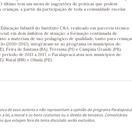
. O último tem um menu de sugestões de práticas que podem
s crianças, a partir da participação de toda a comunidade escolar.
ducação Infantil do Instituto C&A, realizado em parceria técnica
cial, em dois âmbitos de atuação: a formação continuada de
esso a materiais de uso pedagógico de qualidade, tanto para criança
clo (2010-2012), integraram-se ao programa os municípios de:
), Feira de Santana (BA), Teresina (PI) e Campina Grande (PB).
período de 2013 a 2017, o Paralapracá atua nos municípios de:
), Natal (RN) e Olinda (PE).
siva de seus autores e não representam a opinião do programa Paralapracá
a lei, a moral e os bons costumes ou o direito de terceiros. Comentários
ou que estejam fora do tema discutido serão excluídos.