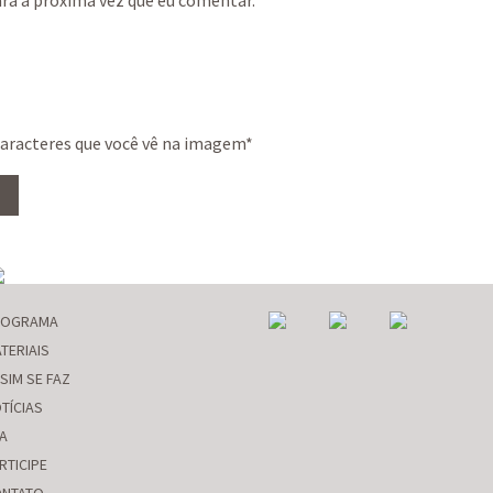
caracteres que você vê na imagem
*
ROGRAMA
TERIAIS
SIM SE FAZ
TÍCIAS
A
RTICIPE