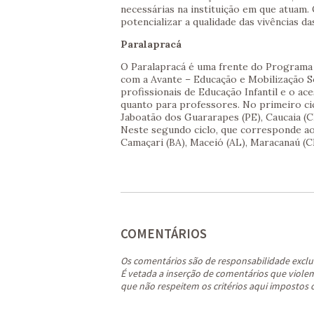
necessárias na instituição em que atuam
potencializar a qualidade das vivências da
Paralapracá
O Paralapracá é uma frente do Programa E
com a Avante – Educação e Mobilização So
profissionais de Educação Infantil e o ac
quanto para professores. No primeiro ci
Jaboatão dos Guararapes (PE), Caucaia (CE
Neste segundo ciclo, que corresponde ao 
Camaçari (BA), Maceió (AL), Maracanaú (CE
COMENTÁRIOS
Os comentários são de responsabilidade exclu
É vetada a inserção de comentários que violem 
que não respeitem os critérios aqui impostos 