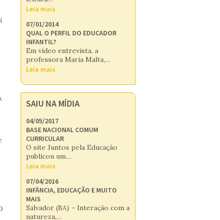
Leia mais
i
07/01/2014
QUAL O PERFIL DO EDUCADOR
INFANTIL?
Em vídeo entrevista, a
professora Maria Malta,…
Leia mais
,
SAIU NA MÍDIA
04/05/2017
BASE NACIONAL COMUM
CURRICULAR
e
O site Juntos pela Educação
publicou um…
Leia mais
07/04/2016
INFÂNCIA, EDUCAÇÃO E MUITO
MAIS
Salvador (BA) – Interação com a
O
natureza,…