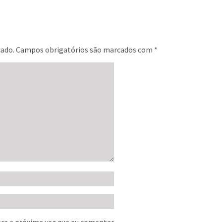
cado.
Campos obrigatórios são marcados com
*
ra a próxima vez que eu comentar.