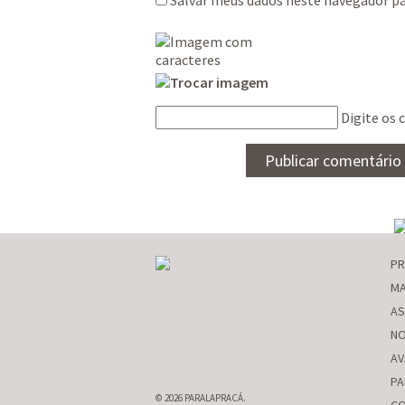
Digite os 
P
MA
AS
NO
AV
PA
© 2026 PARALAPRACÁ.