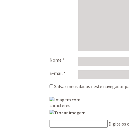
Nome
*
E-mail
*
Salvar meus dados neste navegador pa
Digite os 