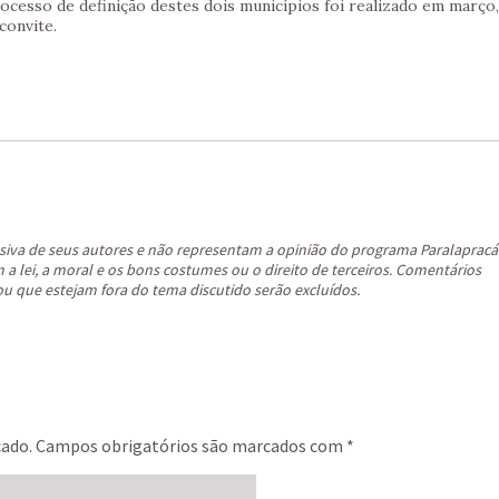
rocesso de definição destes dois municípios foi realizado em março,
convite.
siva de seus autores e não representam a opinião do programa Paralapracá
a lei, a moral e os bons costumes ou o direito de terceiros. Comentários
ou que estejam fora do tema discutido serão excluídos.
cado.
Campos obrigatórios são marcados com
*