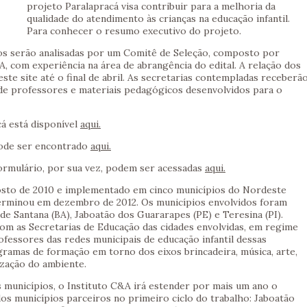
projeto Paralapracá visa contribuir para a melhoria da
qualidade do atendimento às crianças na educação infantil.
Para conhecer o resumo executivo do projeto.
os serão analisadas por um Comitê de Seleção, composto por
A, com experiência na área de abrangência do edital. A relação dos
ste site até o final de abril. As secretarias contempladas receberã
de professores e materiais pedagógicos desenvolvidos para o
cá está disponível
aqui.
 pode ser encontrado
aqui.
ormulário, por sua vez, podem ser acessadas
aqui.
gosto de 2010 e implementado em cinco municípios do Nordeste
 terminou em dezembro de 2012. Os municípios envolvidos foram
de Santana (BA), Jaboatão dos Guararapes (PE) e Teresina (PI).
com as Secretarias de Educação das cidades envolvidas, em regime
ofessores das redes municipais de educação infantil dessas
gramas de formação em torno dos eixos brincadeira, música, arte,
ização do ambiente.
 municípios, o Instituto C&A irá estender por mais um ano o
os municípios parceiros no primeiro ciclo do trabalho: Jaboatão