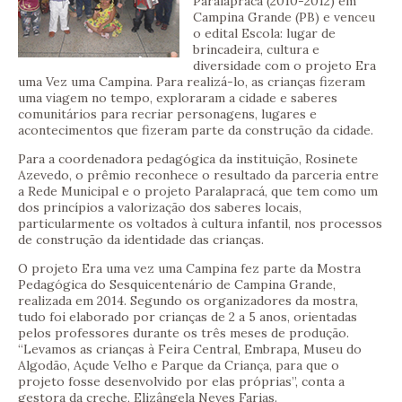
Paralapracá (2010-2012) em
Campina Grande (PB) e venceu
o edital Escola: lugar de
brincadeira, cultura e
diversidade com o projeto Era
uma Vez uma Campina. Para realizá-lo, as crianças fizeram
uma viagem no tempo, exploraram a cidade e saberes
comunitários para recriar personagens, lugares e
acontecimentos que fizeram parte da construção da cidade.
Para a coordenadora pedagógica da instituição, Rosinete
Azevedo, o prêmio reconhece o resultado da parceria entre
a Rede Municipal e o projeto Paralapracá, que tem como um
dos princípios a valorização dos saberes locais,
particularmente os voltados à cultura infantil, nos processos
de construção da identidade das crianças.
O projeto Era uma vez uma Campina fez parte da Mostra
Pedagógica do Sesquicentenário de Campina Grande,
realizada em 2014. Segundo os organizadores da mostra,
tudo foi elaborado por crianças de 2 a 5 anos, orientadas
pelos professores durante os três meses de produção.
“Levamos as crianças à Feira Central, Embrapa, Museu do
Algodão, Açude Velho e Parque da Criança, para que o
projeto fosse desenvolvido por elas próprias”, conta a
gestora da creche, Elizângela Neves Farias.