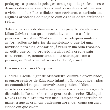
pedagógica, passando pela gestora, grupo de professores e
demais educadores são todos muito envolvidos. Até mesmo
o vigia – senhor Berto (linkar com registro), contribuiu em
algumas atividades do projeto com os seus dotes artísticos”,
relata.
Sobre a parceria de dois anos com o projeto Paralapracá,
Lilian Galvão conta que a creche levou muito a sério o
processo formativo. “Toda a equipe se adequou muito bem
às formações no interior da instituição, o que foi uma
novidade para eles. Apesar de já realizar um bom trabalho,
acredito que com o projeto Paralapracá a creche saiu
fortalecida”, diz, demonstrando sua satisfação com a
premiação. “Sinto-me vitoriosa também”, conclui.
Era uma vez uma Campina
O edital “Escola: lugar de brincadeira, cultura e diversidade”,
premiou centros de Educação Infantil públicos, conveniados
ou comunitários que desenvolveram práticas lúdicas,
artísticas e culturais voltadas à promoção e à valorização da
diversidade. De acordo com a gestora da creche, Elizângela
Neves Farias, o Era uma Vez uma Campina foi construído de
maneira que as crianças pudessem aprender como surgiu a
cidade em que vivem.