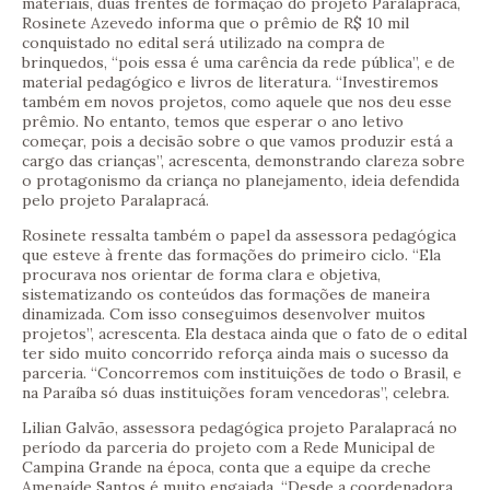
materiais, duas frentes de formação do projeto Paralapracá,
Rosinete Azevedo informa que o prêmio de R$ 10 mil
conquistado no edital será utilizado na compra de
brinquedos, “pois essa é uma carência da rede pública”, e de
material pedagógico e livros de literatura. “Investiremos
também em novos projetos, como aquele que nos deu esse
prêmio. No entanto, temos que esperar o ano letivo
começar, pois a decisão sobre o que vamos produzir está a
cargo das crianças”, acrescenta, demonstrando clareza sobre
o protagonismo da criança no planejamento, ideia defendida
pelo projeto Paralapracá.
Rosinete ressalta também o papel da assessora pedagógica
que esteve à frente das formações do primeiro ciclo. “Ela
procurava nos orientar de forma clara e objetiva,
sistematizando os conteúdos das formações de maneira
dinamizada. Com isso conseguimos desenvolver muitos
projetos”, acrescenta. Ela destaca ainda que o fato de o edital
ter sido muito concorrido reforça ainda mais o sucesso da
parceria. “Concorremos com instituições de todo o Brasil, e
na Paraíba só duas instituições foram vencedoras”, celebra.
Lilian Galvão, assessora pedagógica projeto Paralapracá no
período da parceria do projeto com a Rede Municipal de
Campina Grande na época, conta que a equipe da creche
Amenaíde Santos é muito engajada. “Desde a coordenadora