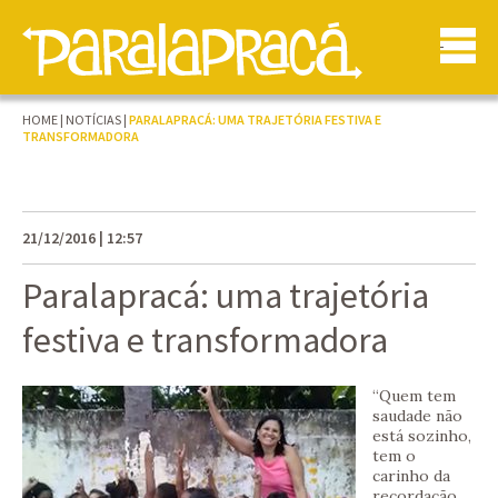
HOME
|
NOTÍCIAS
|
PARALAPRACÁ: UMA TRAJETÓRIA FESTIVA E
TRANSFORMADORA
21/12/2016 | 12:57
Paralapracá: uma trajetória
festiva e transformadora
“Quem tem
saudade não
está sozinho,
tem o
carinho da
recordação