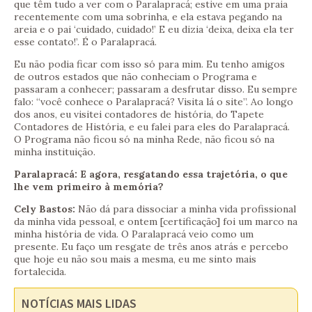
que têm tudo a ver com o Paralapracá; estive em uma praia
recentemente com uma sobrinha, e ela estava pegando na
areia e o pai ‘cuidado, cuidado!’ E eu dizia ‘deixa, deixa ela ter
esse contato!’. É o Paralapracá.
Eu não podia ficar com isso só para mim. Eu tenho amigos
de outros estados que não conheciam o Programa e
passaram a conhecer; passaram a desfrutar disso. Eu sempre
falo: “você conhece o Paralapracá? Visita lá o site”. Ao longo
dos anos, eu visitei contadores de história, do Tapete
Contadores de História, e eu falei para eles do Paralapracá.
O Programa não ficou só na minha Rede, não ficou só na
minha instituição.
Paralapracá: E agora, resgatando essa trajetória, o que
lhe vem primeiro à memória?
Cely Bastos:
Não dá para dissociar a minha vida profissional
da minha vida pessoal, e ontem [certificação] foi um marco na
minha história de vida. O Paralapracá veio como um
presente. Eu faço um resgate de três anos atrás e percebo
que hoje eu não sou mais a mesma, eu me sinto mais
fortalecida.
NOTÍCIAS MAIS LIDAS