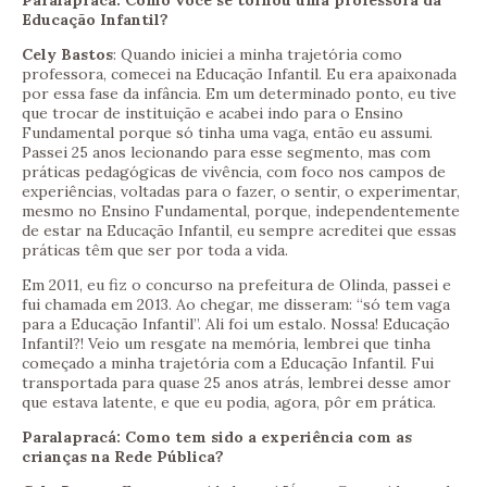
Paralapracá: Como você se tornou uma professora da
Educação Infantil?
Cely Bastos
: Quando iniciei a minha trajetória como
professora, comecei na Educação Infantil. Eu era apaixonada
por essa fase da infância. Em um determinado ponto, eu tive
que trocar de instituição e acabei indo para o Ensino
Fundamental porque só tinha uma vaga, então eu assumi.
Passei 25 anos lecionando para esse segmento, mas com
práticas pedagógicas de vivência, com foco nos campos de
experiências, voltadas para o fazer, o sentir, o experimentar,
mesmo no Ensino Fundamental, porque, independentemente
de estar na Educação Infantil, eu sempre acreditei que essas
práticas têm que ser por toda a vida.
Em 2011, eu fiz o concurso na prefeitura de Olinda, passei e
fui chamada em 2013. Ao chegar, me disseram: “só tem vaga
para a Educação Infantil”. Ali foi um estalo. Nossa! Educação
Infantil?! Veio um resgate na memória, lembrei que tinha
começado a minha trajetória com a Educação Infantil. Fui
transportada para quase 25 anos atrás, lembrei desse amor
que estava latente, e que eu podia, agora, pôr em prática.
Paralapracá: Como tem sido a experiência com as
crianças na Rede Pública?