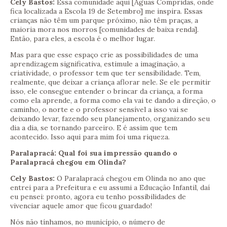
Cely Bastos:
Essa comunidade aqui [Águas Compridas, onde
fica localizada a Escola 19 de Setembro] me inspira. Essas
crianças não têm um parque próximo, não têm praças, a
maioria mora nos morros [comunidades de baixa renda].
Então, para eles, a escola é o melhor lugar.
Mas para que esse espaço crie as possibilidades de uma
aprendizagem significativa, estimule a imaginação, a
criatividade, o professor tem que ter sensibilidade. Tem,
realmente, que deixar a criança aflorar nele. Se ele permitir
isso, ele consegue entender o brincar da criança, a forma
como ela aprende, a forma como ela vai te dando a direção, o
caminho, o norte e o professor sensível a isso vai se
deixando levar, fazendo seu planejamento, organizando seu
dia a dia, se tornando parceiro. E é assim que tem
acontecido. Isso aqui para mim foi uma riqueza.
Paralapracá: Qual foi sua impressão quando o
Paralapracá chegou em Olinda?
Cely Bastos:
O Paralapracá chegou em Olinda no ano que
entrei para a Prefeitura e eu assumi a Educação Infantil, daí
eu pensei: pronto, agora eu tenho possibilidades de
vivenciar aquele amor que ficou guardado!
Nós não tínhamos, no município, o número de