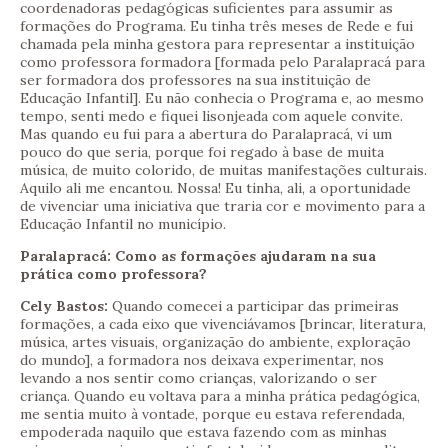
coordenadoras pedagógicas suficientes para assumir as
formações do Programa. Eu tinha três meses de Rede e fui
chamada pela minha gestora para representar a instituição
como professora formadora [formada pelo Paralapracá para
ser formadora dos professores na sua instituição de
Educação Infantil]. Eu não conhecia o Programa e, ao mesmo
tempo, senti medo e fiquei lisonjeada com aquele convite.
Mas quando eu fui para a abertura do Paralapracá, vi um
pouco do que seria, porque foi regado à base de muita
música, de muito colorido, de muitas manifestações culturais.
Aquilo ali me encantou. Nossa! Eu tinha, ali, a oportunidade
de vivenciar uma iniciativa que traria cor e movimento para a
Educação Infantil no município.
Paralapracá: Como as formações ajudaram na sua
prática como professora?
Cely Bastos:
Quando comecei a participar das primeiras
formações, a cada eixo que vivenciávamos [brincar, literatura,
música, artes visuais, organização do ambiente, exploração
do mundo], a formadora nos deixava experimentar, nos
levando a nos sentir como crianças, valorizando o ser
criança. Quando eu voltava para a minha prática pedagógica,
me sentia muito à vontade, porque eu estava referendada,
empoderada naquilo que estava fazendo com as minhas