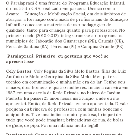
O Paralapracá é uma frente do Programa Educação Infantil,
do Instituto C&A, realizado em parceria técnica com a
Avante – Educação e Mobilização Social, em dois âmbitos de
atuação: a formação continuada de profissionais de Educação
Infantil e o acesso a materiais de uso pedagógico de
qualidade, tanto para crianças quanto para professores. No
primeiro ciclo (2010-2012), integraram-se ao programa os
municípios de: Jaboatão dos Guararapes (PE), Caucaia (CE),
Feira de Santana (BA), Teresina (PI) e Campina Grande (PB).
Paralapracá: Primeiro, eu gostaria que você se
apresentasse.
Cely Bastos:
Cely Regina da Silva Melo Bastos, filha de Luiz
Antônio de Melo e Georgina da Silva Melo. Meu pai era
técnico em comunicação e minha mãe era do lar. Tenho seis
irmãos, dois homens e quatro mulheres. Iniciei a carreira em
1987, em uma escola da Rede Privada, no bairro de Jardim
Paulista. Eu passei 25 anos nessa instituição, onde eu me
aposentei. Então, da Rede Privada, eu sou aposentada. Desde
pequena eu brincava de professora com minhas bonecas e
amiguinhos. Tive uma infância muito gostosa, brinquei de
tudo que você pode imaginar, brincadeiras de rua, de bolas
de gude, de pipa. Foi uma infância muito legal!