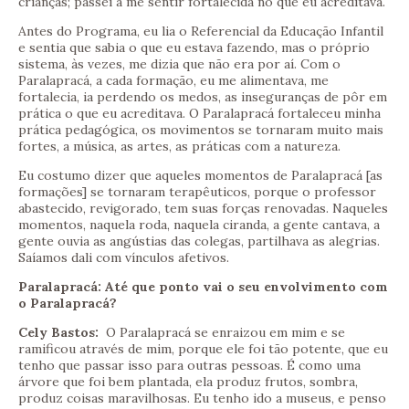
crianças; passei a me sentir fortalecida no que eu acreditava.
Antes do Programa, eu lia o Referencial da Educação Infantil
e sentia que sabia o que eu estava fazendo, mas o próprio
sistema, às vezes, me dizia que não era por aí. Com o
Paralapracá, a cada formação, eu me alimentava, me
fortalecia, ia perdendo os medos, as inseguranças de pôr em
prática o que eu acreditava. O Paralapracá fortaleceu minha
prática pedagógica, os movimentos se tornaram muito mais
fortes, a música, as artes, as práticas com a natureza.
Eu costumo dizer que aqueles momentos de Paralapracá [as
formações] se tornaram terapêuticos, porque o professor
abastecido, revigorado, tem suas forças renovadas. Naqueles
momentos, naquela roda, naquela ciranda, a gente cantava, a
gente ouvia as angústias das colegas, partilhava as alegrias.
Saíamos dali com vínculos afetivos.
Paralapracá: Até que ponto vai o seu envolvimento com
o Paralapracá?
Cely Bastos:
O Paralapracá se enraizou em mim e se
ramificou através de mim, porque ele foi tão potente, que eu
tenho que passar isso para outras pessoas. É como uma
árvore que foi bem plantada, ela produz frutos, sombra,
produz coisas maravilhosas. Eu tenho ido a museus, e penso