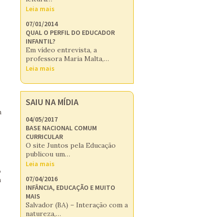
Leia mais
07/01/2014
QUAL O PERFIL DO EDUCADOR
INFANTIL?
Em vídeo entrevista, a
professora Maria Malta,…
Leia mais
SAIU NA MÍDIA
n
04/05/2017
BASE NACIONAL COMUM
CURRICULAR
O site Juntos pela Educação
publicou um…
Leia mais
o
07/04/2016
a
INFÂNCIA, EDUCAÇÃO E MUITO
MAIS
Salvador (BA) – Interação com a
natureza,…