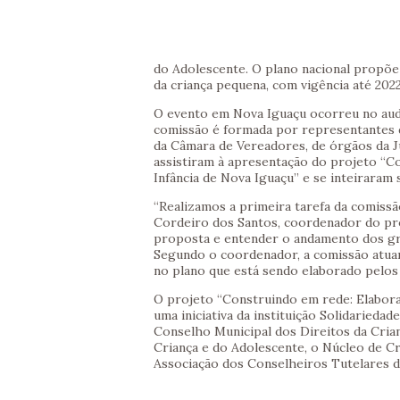
do Adolescente. O plano nacional propõe 
da criança pequena, com vigência até 2022
O evento em Nova Iguaçu ocorreu no aud
comissão é formada por representantes de
da Câmara de Vereadores, de órgãos da Ju
assistiram à apresentação do projeto “C
Infância de Nova Iguaçu” e se inteiraram
“Realizamos a primeira tarefa da comissão
Cordeiro dos Santos, coordenador do pro
proposta e entender o andamento dos gru
Segundo o coordenador, a comissão atuar
no plano que está sendo elaborado pelos
O projeto “Construindo em rede: Elabora
uma iniciativa da instituição Solidarieda
Conselho Municipal dos Direitos da Cria
Criança e do Adolescente, o Núcleo de C
Associação dos Conselheiros Tutelares d