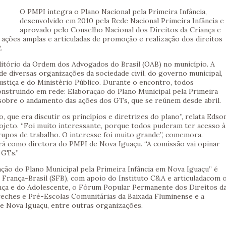
O PMPI integra o Plano Nacional pela Primeira Infância,
desenvolvido em 2010 pela Rede Nacional Primeira Infância e
aprovado pelo Conselho Nacional dos Direitos da Criança e
ações amplas e articuladas de promoção e realização dos direitos
.
itório da Ordem dos Advogados do Brasil (OAB) no município. A
 diversas organizações da sociedade civil, do governo municipal,
stiça e do Ministério Público. Durante o encontro, todos
onstruindo em rede: Elaboração do Plano Municipal pela Primeira
 sobre o andamento das ações dos GTs, que se reúnem desde abril.
, que era discutir os princípios e diretrizes do plano”, relata Edso
jeto. “Foi muito interessante, porque todos puderam ter acesso à
pos de trabalho. O interesse foi muito grande”, comemora.
á como diretora do PMPI de Nova Iguaçu. “A comissão vai opinar
 GTs.”
ção do Plano Municipal pela Primeira Infância em Nova Iguaçu” é
de França-Brasil (SFB), com apoio do Instituto C&A e articuladacom 
nça e do Adolescente, o Fórum Popular Permanente dos Direitos d
reches e Pré-Escolas Comunitárias da Baixada Fluminense e a
e Nova Iguaçu, entre outras organizações.