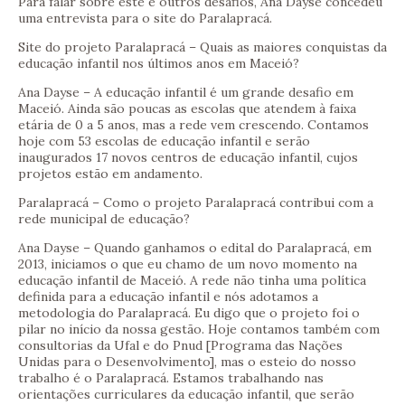
Para falar sobre este e outros desafios, Ana Dayse concedeu
uma entrevista para o site do Paralapracá.
Site do projeto Paralapracá – Quais as maiores conquistas da
educação infantil nos últimos anos em Maceió?
Ana Dayse – A educação infantil é um grande desafio em
Maceió. Ainda são poucas as escolas que atendem à faixa
etária de 0 a 5 anos, mas a rede vem crescendo. Contamos
hoje com 53 escolas de educação infantil e serão
inaugurados 17 novos centros de educação infantil, cujos
projetos estão em andamento.
Paralapracá – Como o projeto Paralapracá contribui com a
rede municipal de educação?
Ana Dayse – Quando ganhamos o edital do Paralapracá, em
2013, iniciamos o que eu chamo de um novo momento na
educação infantil de Maceió. A rede não tinha uma política
definida para a educação infantil e nós adotamos a
metodologia do Paralapracá. Eu digo que o projeto foi o
pilar no início da nossa gestão. Hoje contamos também com
consultorias da Ufal e do Pnud [Programa das Nações
Unidas para o Desenvolvimento], mas o esteio do nosso
trabalho é o Paralapracá. Estamos trabalhando nas
orientações curriculares da educação infantil, que serão