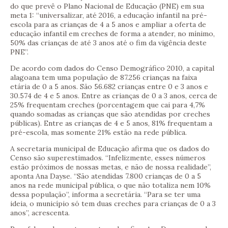
do que prevê o Plano Nacional de Educação (PNE) em sua
meta 1: “universalizar, até 2016, a educação infantil na pré-
escola para as crianças de 4 a 5 anos e ampliar a oferta de
educação infantil em creches de forma a atender, no mínimo,
50% das crianças de até 3 anos até o fim da vigência deste
PNE”.
De acordo com dados do Censo Demográfico 2010, a capital
alagoana tem uma população de 87.256 crianças na faixa
etária de 0 a 5 anos. São 56.682 crianças entre 0 e 3 anos e
30.574 de 4 e 5 anos. Entre as crianças de 0 a 3 anos, cerca de
25% frequentam creches (porcentagem que cai para 4,7%
quando somadas as crianças que são atendidas por creches
públicas). Entre as crianças de 4 e 5 anos, 81% frequentam a
pré-escola, mas somente 21% estão na rede pública.
A secretaria municipal de Educação afirma que os dados do
Censo são superestimados. “Infelizmente, esses números
estão próximos de nossas metas, e não de nossa realidade”,
aponta Ana Dayse. “São atendidas 7.800 crianças de 0 a 5
anos na rede municipal pública, o que não totaliza nem 10%
dessa população”, informa a secretária. “Para se ter uma
ideia, o município só tem duas creches para crianças de 0 a 3
anos”, acrescenta.